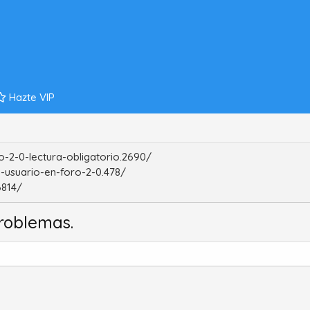
Hazte VIP
-2-0-lectura-obligatorio.2690/
-usuario-en-foro-2-0.478/
6814/
roblemas.