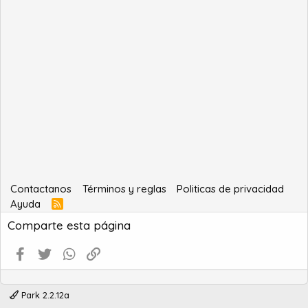
Contactanos
Términos y reglas
Politicas de privacidad
Ayuda
R
S
Comparte esta página
S
Facebook
Twitter
WhatsApp
Enlace
Park 2.2.12a