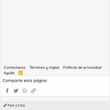
Contactanos
Términos y reglas
Politicas de privacidad
Ayuda
R
S
Comparte esta página
S
Facebook
Twitter
WhatsApp
Enlace
Park 2.2.12a