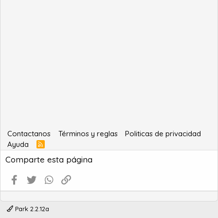
Contactanos
Términos y reglas
Politicas de privacidad
Ayuda
R
S
Comparte esta página
S
Facebook
Twitter
WhatsApp
Enlace
Park 2.2.12a