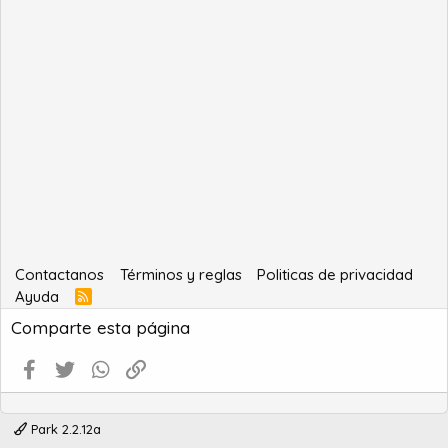
Contactanos
Términos y reglas
Politicas de privacidad
Ayuda
R
S
Comparte esta página
S
Facebook
Twitter
WhatsApp
Enlace
Park 2.2.12a