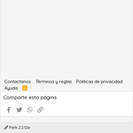
Contactanos
Términos y reglas
Politicas de privacidad
Ayuda
R
S
Comparte esta página
S
Facebook
Twitter
WhatsApp
Enlace
Park 2.2.12a