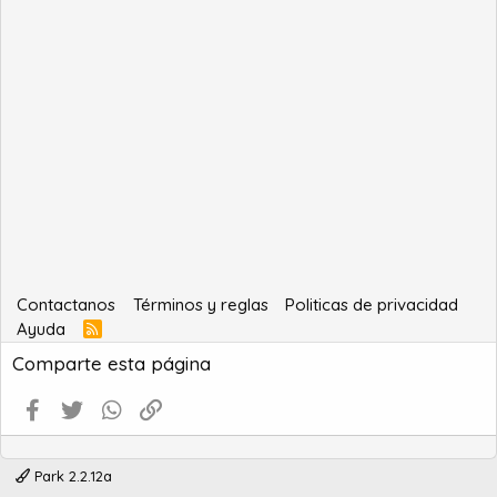
Contactanos
Términos y reglas
Politicas de privacidad
Ayuda
R
S
Comparte esta página
S
Facebook
Twitter
WhatsApp
Enlace
Park 2.2.12a