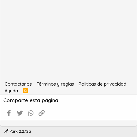
Contactanos
Términos y reglas
Politicas de privacidad
Ayuda
R
S
Comparte esta página
S
Facebook
Twitter
WhatsApp
Enlace
Park 2.2.12a