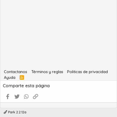
Contactanos
Términos y reglas
Politicas de privacidad
Ayuda
R
S
Comparte esta página
S
Facebook
Twitter
WhatsApp
Enlace
Park 2.2.12a