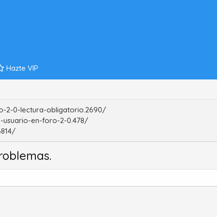
Hazte VIP
-2-0-lectura-obligatorio.2690/
-usuario-en-foro-2-0.478/
6814/
roblemas.