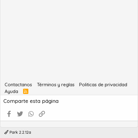
Contactanos
Términos y reglas
Politicas de privacidad
Ayuda
R
S
Comparte esta página
S
Facebook
Twitter
WhatsApp
Enlace
Park 2.2.12a