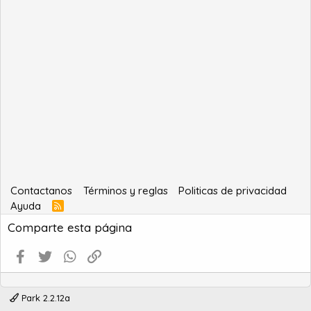
Contactanos
Términos y reglas
Politicas de privacidad
Ayuda
R
S
Comparte esta página
S
Facebook
Twitter
WhatsApp
Enlace
Park 2.2.12a