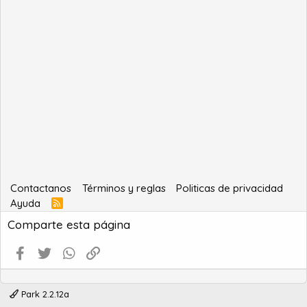
Contactanos
Términos y reglas
Politicas de privacidad
Ayuda
R
S
Comparte esta página
S
Facebook
Twitter
WhatsApp
Enlace
Park 2.2.12a