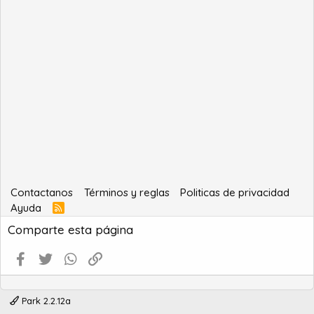
Contactanos
Términos y reglas
Politicas de privacidad
Ayuda
R
S
Comparte esta página
S
Facebook
Twitter
WhatsApp
Enlace
Park 2.2.12a