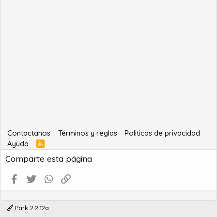
Contactanos
Términos y reglas
Politicas de privacidad
Ayuda
R
S
Comparte esta página
S
Facebook
Twitter
WhatsApp
Enlace
Park 2.2.12a