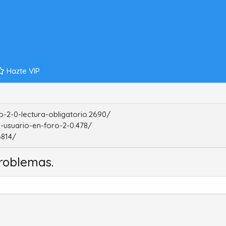
Hazte VIP
-2-0-lectura-obligatorio.2690/
-usuario-en-foro-2-0.478/
6814/
roblemas.