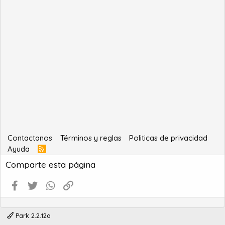
Contactanos
Términos y reglas
Politicas de privacidad
Ayuda
R
S
Comparte esta página
S
Facebook
Twitter
WhatsApp
Enlace
Park 2.2.12a