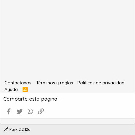
Contactanos
Términos y reglas
Politicas de privacidad
Ayuda
R
S
Comparte esta página
S
Facebook
Twitter
WhatsApp
Enlace
Park 2.2.12a