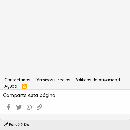
Contactanos
Términos y reglas
Politicas de privacidad
Ayuda
R
S
Comparte esta página
S
Facebook
Twitter
WhatsApp
Enlace
Park 2.2.12a