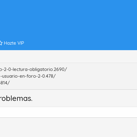
Hazte VIP
-2-0-lectura-obligatorio.2690/
-usuario-en-foro-2-0.478/
6814/
roblemas.