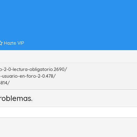
Hazte VIP
-2-0-lectura-obligatorio.2690/
-usuario-en-foro-2-0.478/
6814/
roblemas.