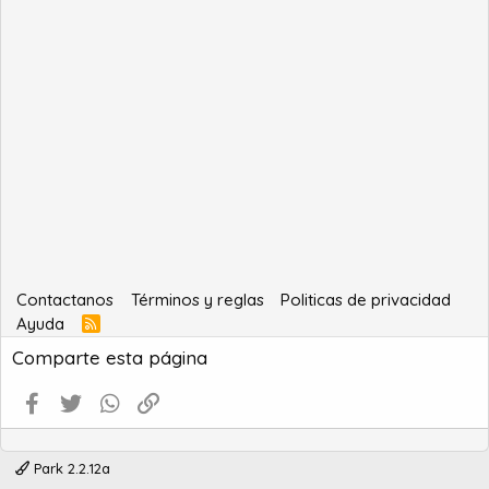
Contactanos
Términos y reglas
Politicas de privacidad
Ayuda
R
S
Comparte esta página
S
Facebook
Twitter
WhatsApp
Enlace
Park 2.2.12a