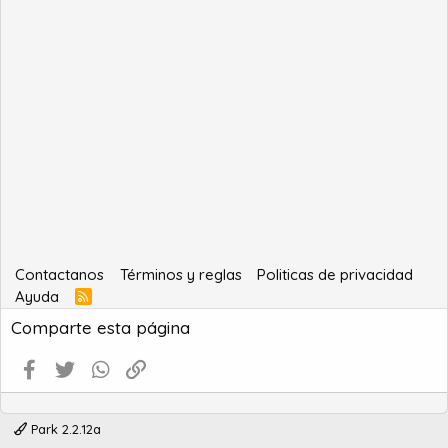
Contactanos
Términos y reglas
Politicas de privacidad
Ayuda
R
S
Comparte esta página
S
Facebook
Twitter
WhatsApp
Enlace
Park 2.2.12a