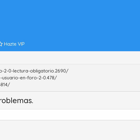
Hazte VIP
-2-0-lectura-obligatorio.2690/
-usuario-en-foro-2-0.478/
6814/
roblemas.