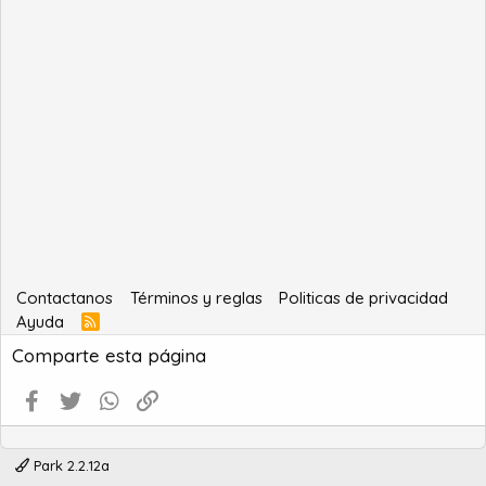
Contactanos
Términos y reglas
Politicas de privacidad
Ayuda
R
S
Comparte esta página
S
Facebook
Twitter
WhatsApp
Enlace
Park 2.2.12a