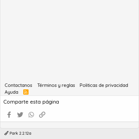
Contactanos
Términos y reglas
Politicas de privacidad
Ayuda
R
S
Comparte esta página
S
Facebook
Twitter
WhatsApp
Enlace
Park 2.2.12a