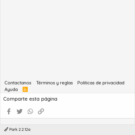
Contactanos
Términos y reglas
Politicas de privacidad
Ayuda
R
S
Comparte esta página
S
Facebook
Twitter
WhatsApp
Enlace
Park 2.2.12a