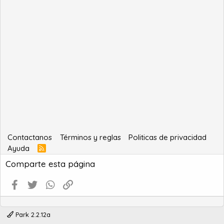
Contactanos
Términos y reglas
Politicas de privacidad
Ayuda
R
S
Comparte esta página
S
Facebook
Twitter
WhatsApp
Enlace
Park 2.2.12a