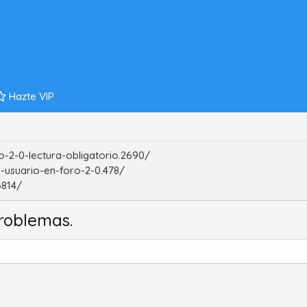
Hazte VIP
-2-0-lectura-obligatorio.2690/
-usuario-en-foro-2-0.478/
6814/
roblemas.