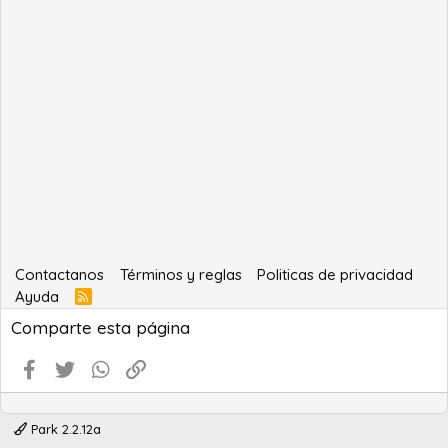
Contactanos
Términos y reglas
Politicas de privacidad
Ayuda
R
S
Comparte esta página
S
Facebook
Twitter
WhatsApp
Enlace
Park 2.2.12a