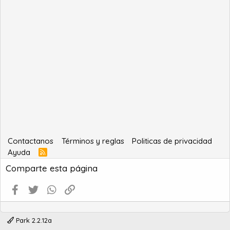
Contactanos
Términos y reglas
Politicas de privacidad
Ayuda
R
S
Comparte esta página
S
Facebook
Twitter
WhatsApp
Enlace
Park 2.2.12a