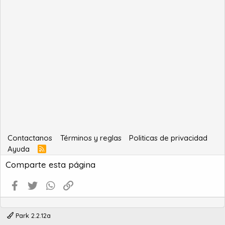
Contactanos
Términos y reglas
Politicas de privacidad
Ayuda
R
S
Comparte esta página
S
Facebook
Twitter
WhatsApp
Enlace
Park 2.2.12a