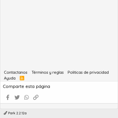
Contactanos
Términos y reglas
Politicas de privacidad
Ayuda
R
S
Comparte esta página
S
Facebook
Twitter
WhatsApp
Enlace
Park 2.2.12a