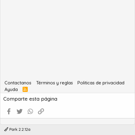
Contactanos
Términos y reglas
Politicas de privacidad
Ayuda
R
S
Comparte esta página
S
Facebook
Twitter
WhatsApp
Enlace
Park 2.2.12a