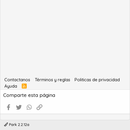
Contactanos
Términos y reglas
Politicas de privacidad
Ayuda
R
S
Comparte esta página
S
Facebook
Twitter
WhatsApp
Enlace
Park 2.2.12a