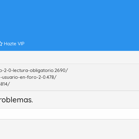
Hazte VIP
-2-0-lectura-obligatorio.2690/
-usuario-en-foro-2-0.478/
6814/
roblemas.