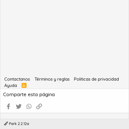
Contactanos
Términos y reglas
Politicas de privacidad
Ayuda
R
S
Comparte esta página
S
Facebook
Twitter
WhatsApp
Enlace
Park 2.2.12a