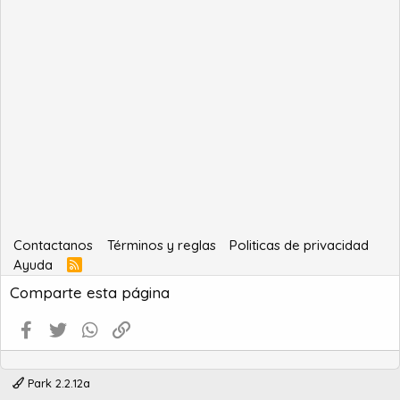
Contactanos
Términos y reglas
Politicas de privacidad
Ayuda
R
S
Comparte esta página
S
Facebook
Twitter
WhatsApp
Enlace
Park 2.2.12a