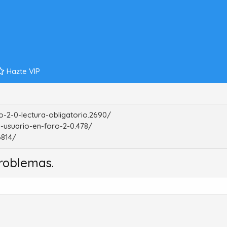
Hazte VIP
-2-0-lectura-obligatorio.2690/
-usuario-en-foro-2-0.478/
6814/
roblemas.