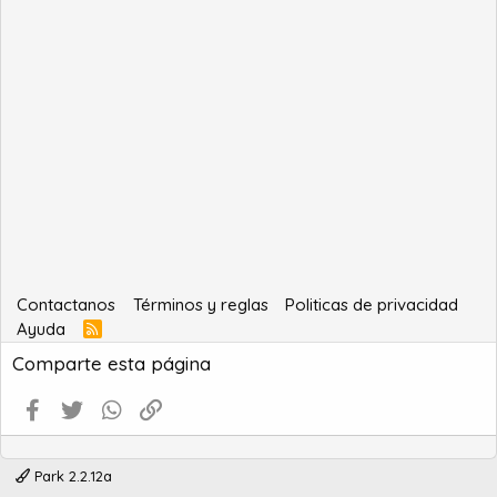
Contactanos
Términos y reglas
Politicas de privacidad
Ayuda
R
S
Comparte esta página
S
Facebook
Twitter
WhatsApp
Enlace
Park 2.2.12a