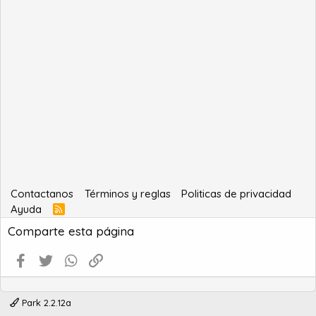
Contactanos
Términos y reglas
Politicas de privacidad
Ayuda
R
S
Comparte esta página
S
Facebook
Twitter
WhatsApp
Enlace
Park 2.2.12a