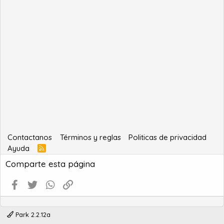
Contactanos
Términos y reglas
Politicas de privacidad
Ayuda
R
S
Comparte esta página
S
Facebook
Twitter
WhatsApp
Enlace
Park 2.2.12a