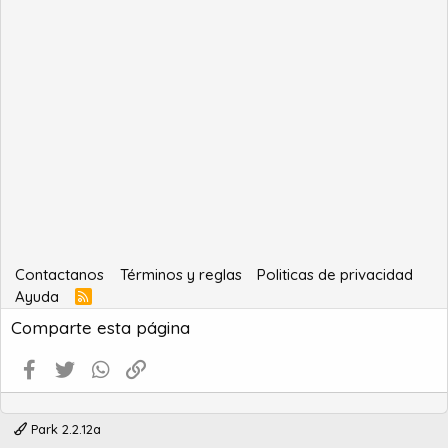
Contactanos
Términos y reglas
Politicas de privacidad
Ayuda
R
S
Comparte esta página
S
Facebook
Twitter
WhatsApp
Enlace
Park 2.2.12a