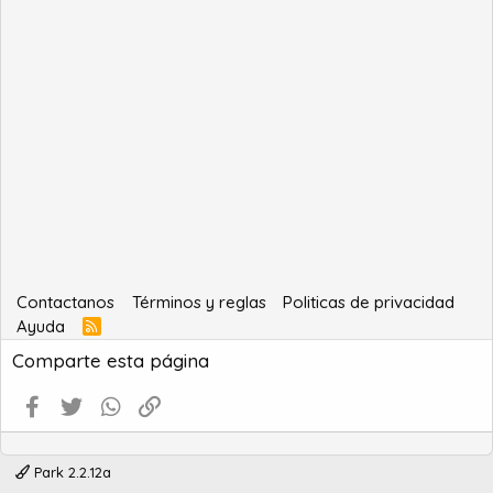
Contactanos
Términos y reglas
Politicas de privacidad
Ayuda
R
S
Comparte esta página
S
Facebook
Twitter
WhatsApp
Enlace
Park 2.2.12a