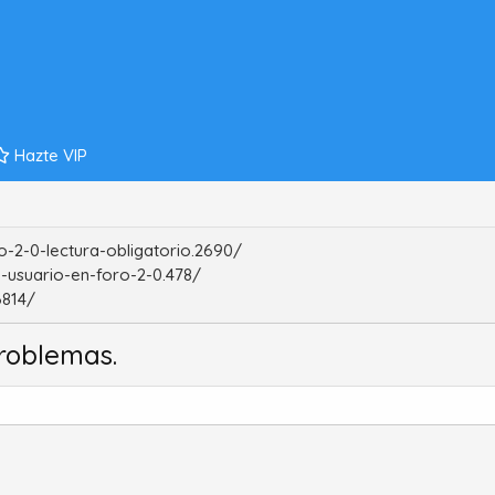
Hazte VIP
-2-0-lectura-obligatorio.2690/
-usuario-en-foro-2-0.478/
6814/
roblemas.