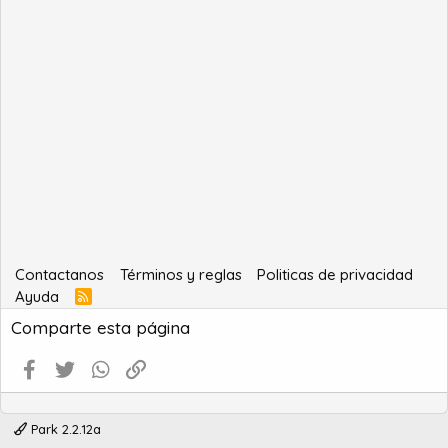
Contactanos
Términos y reglas
Politicas de privacidad
Ayuda
R
S
Comparte esta página
S
Facebook
Twitter
WhatsApp
Enlace
Park 2.2.12a