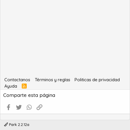
Contactanos
Términos y reglas
Politicas de privacidad
Ayuda
R
S
Comparte esta página
S
Facebook
Twitter
WhatsApp
Enlace
Park 2.2.12a