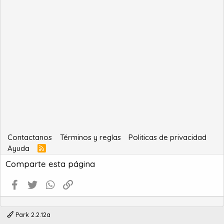
Contactanos
Términos y reglas
Politicas de privacidad
Ayuda
R
S
Comparte esta página
S
Facebook
Twitter
WhatsApp
Enlace
Park 2.2.12a