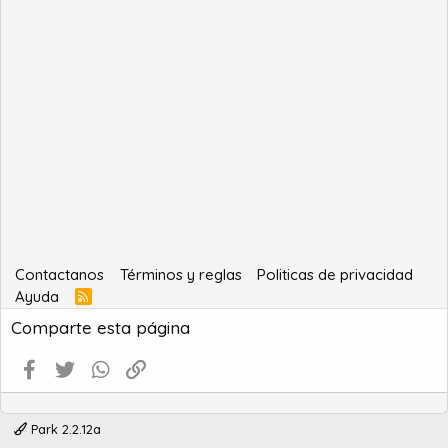
Contactanos
Términos y reglas
Politicas de privacidad
Ayuda
R
S
Comparte esta página
S
Facebook
Twitter
WhatsApp
Enlace
Park 2.2.12a