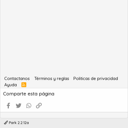
Contactanos
Términos y reglas
Politicas de privacidad
Ayuda
R
S
Comparte esta página
S
Facebook
Twitter
WhatsApp
Enlace
Park 2.2.12a